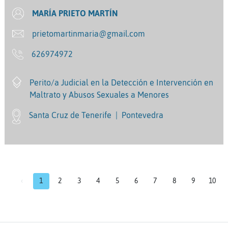
MARÍA PRIETO MARTÍN
prietomartinmaria@gmail.com
626974972
Perito/a Judicial en la Detección e Intervención en
Maltrato y Abusos Sexuales a Menores
Santa Cruz de Tenerife
|
Pontevedra
‹
1
2
3
4
5
6
7
8
9
10