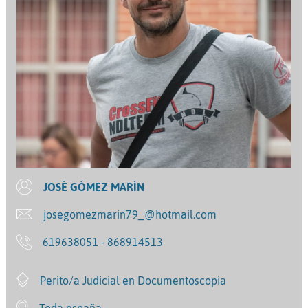
JOSÉ GÓMEZ MARÍN
josegomezmarin79_@hotmail.com
619638051 - 868914513
Perito/a Judicial en Documentoscopia
Toda españa