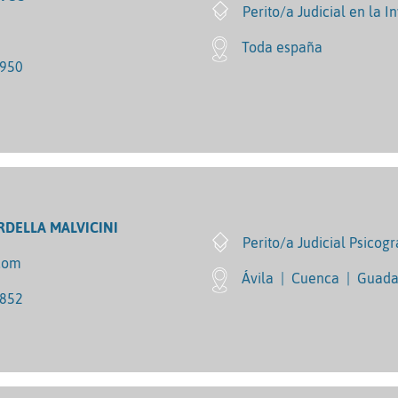
Perito/a Judicial en la I
Toda españa
1950
RDELLA MALVICINI
Perito/a Judicial Psicogr
com
Ávila
|
Cuenca
|
Guada
2852