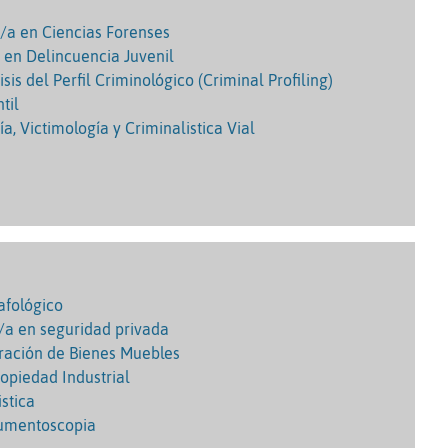
o/a en Ciencias Forenses
o en Delincuencia Juvenil
isis del Perfil Criminológico (Criminal Profiling)
til
a, Victimología y Criminalistica Vial
afológico
o/a en seguridad privada
oración de Bienes Muebles
ropiedad Industrial
istica
cumentoscopia