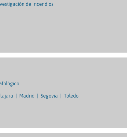
nvestigación de Incendios
afológico
lajara
|
Madrid
|
Segovia
|
Toledo