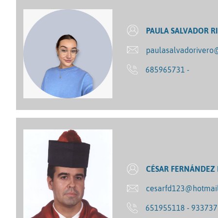
PAULA SALVADOR R
paulasalvadoriver
685965731 -
CÉSAR FERNÁNDEZ
cesarfd123@hotmai
651955118 - 93373