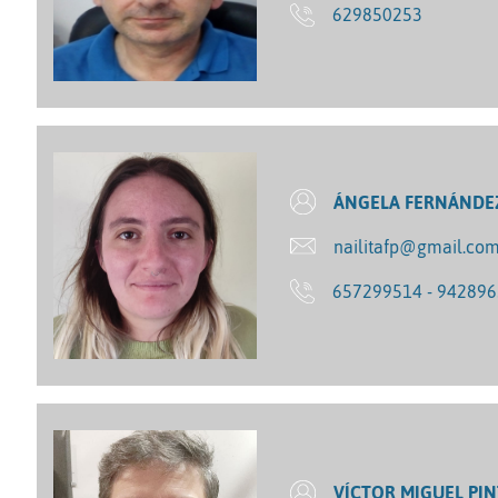
629850253
ÁNGELA FERNÁNDEZ
nailitafp@gmail.co
657299514 - 94289
VÍCTOR MIGUEL PI