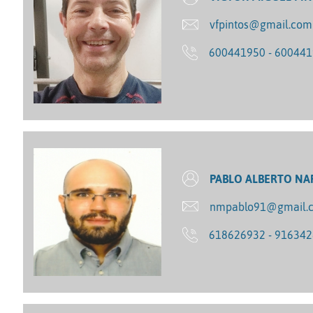
vfpintos@gmail.com
600441950 - 60044
PABLO ALBERTO NA
nmpablo91@gmail.
618626932 - 91634