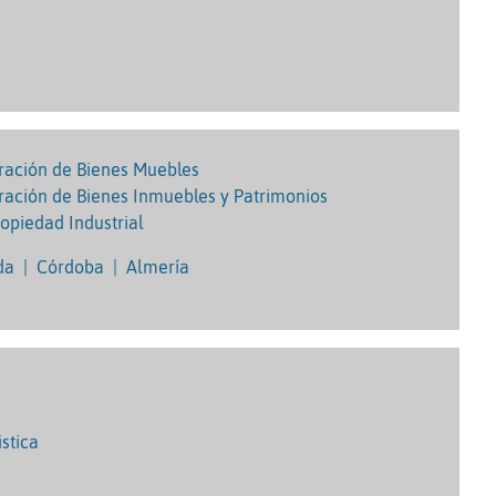
oración de Bienes Muebles
oración de Bienes Inmuebles y Patrimonios
ropiedad Industrial
da
|
Córdoba
|
Almería
istica