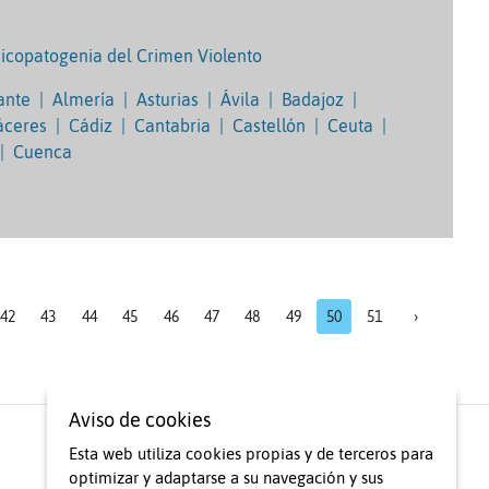
Psicopatogenia del Crimen Violento
ante
|
Almería
|
Asturias
|
Ávila
|
Badajoz
|
áceres
|
Cádiz
|
Cantabria
|
Castellón
|
Ceuta
|
|
Cuenca
42
43
44
45
46
47
48
49
50
51
›
Aviso de cookies
Esta web utiliza cookies propias y de terceros para
optimizar y adaptarse a su navegación y sus