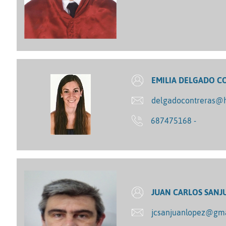
EMILIA DELGADO C
delgadocontreras@
687475168 -
JUAN CARLOS SANJ
jcsanjuanlopez@gm