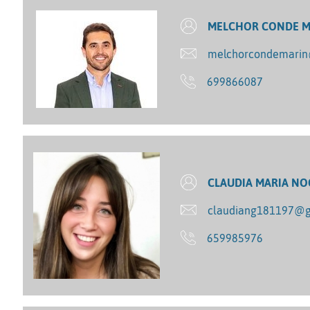
MELCHOR CONDE M
melchorcondemari
699866087
CLAUDIA MARIA NO
claudiang181197@g
659985976