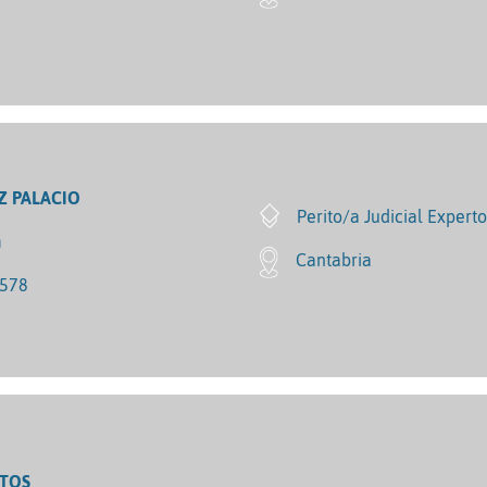
 PALACIO
Perito/a Judicial Expert
m
Cantabria
6578
NTOS