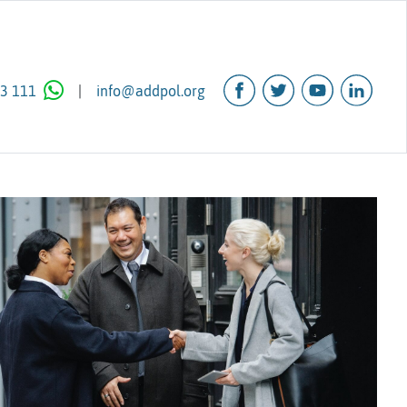
3 111
|
info@addpol.org