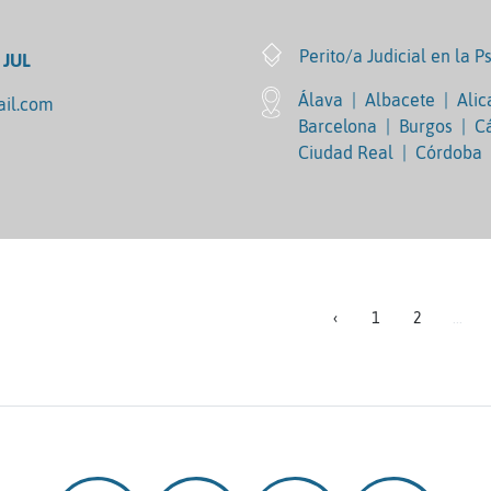
Perito/a Judicial en la 
 JUL
Álava
|
Albacete
|
Alic
il.com
Barcelona
|
Burgos
|
C
Ciudad Real
|
Córdoba
‹
1
2
...