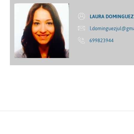
LAURA DOMINGUEZ
l.dominguezjul@gma
699823944