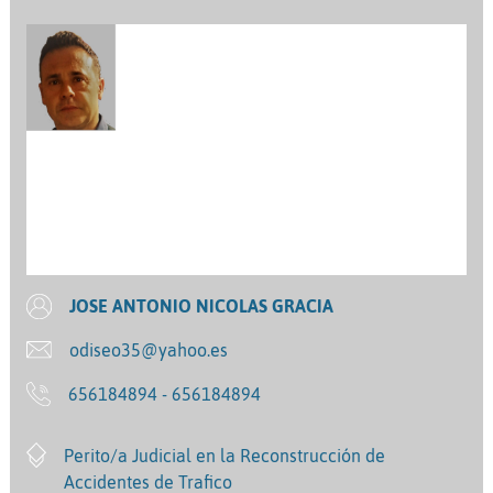
JOSE ANTONIO NICOLAS GRACIA
odiseo35@yahoo.es
656184894 - 656184894
Perito/a Judicial en la Reconstrucción de
Accidentes de Trafico