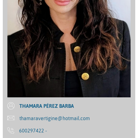
THAMARA PÉREZ BARBA
thamaravertigine@hotmail.com
600297422 -