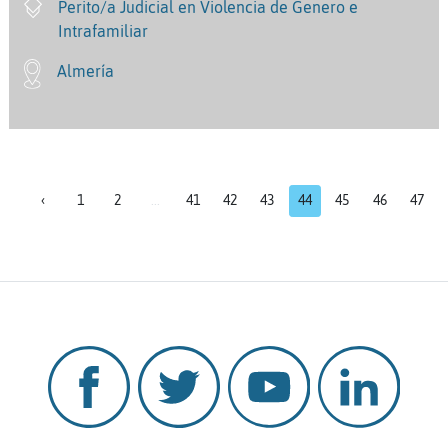
Perito/a Judicial en Violencia de Genero e
Intrafamiliar
Almería
‹
1
2
...
41
42
43
44
45
46
47