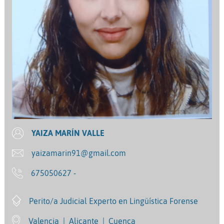
YAIZA MARÍN VALLE
yaizamarin91@gmail.com
675050627 -
Perito/a Judicial Experto en Lingüística Forense
Valencia
|
Alicante
|
Cuenca