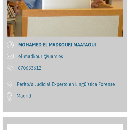
MOHAMED EL-MADKOURI MAATAOUI
el-madkouri@uam.es
670633612
Perito/a Judicial Experto en Lingüística Forense
Madrid