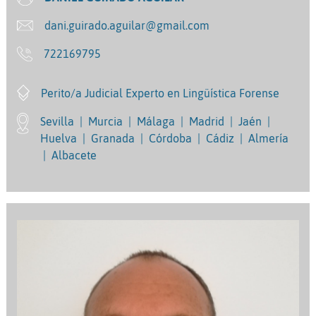
dani.guirado.aguilar@gmail.com
722169795
Perito/a Judicial Experto en Lingüística Forense
Sevilla
|
Murcia
|
Málaga
|
Madrid
|
Jaén
|
Huelva
|
Granada
|
Córdoba
|
Cádiz
|
Almería
|
Albacete