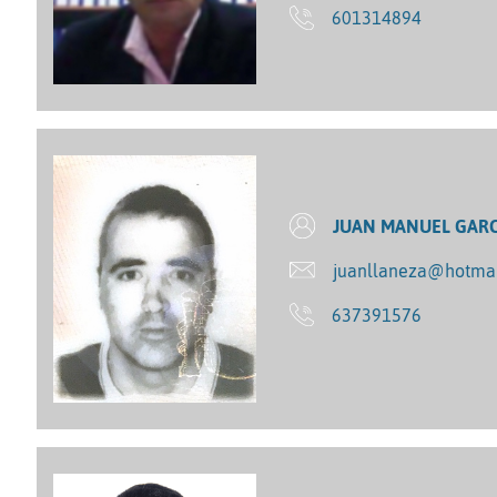
601314894
JUAN MANUEL GARC
juanllaneza@hotmai
637391576