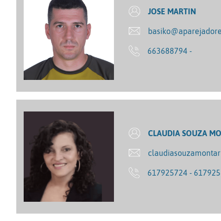
JOSE MARTIN
basiko@aparejadore
663688794 -
CLAUDIA SOUZA M
claudiasouzamonta
617925724 - 61792