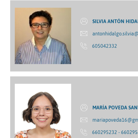
SILVIA ANTÓN HID
antonhidalgo.silvi
605042332
MARÍA POVEDA SA
mariapoveda16@gm
660295232 - 66029