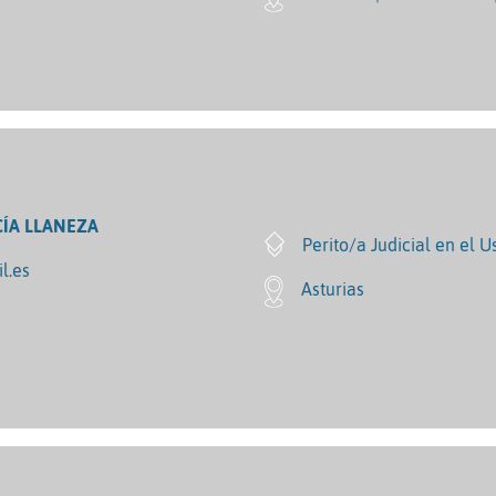
ÍA LLANEZA
Perito/a Judicial en el U
l.es
Asturias