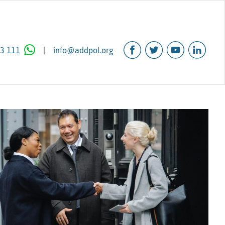
3 111
|
info@addpol.org