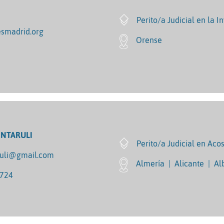
Perito/a Judicial en la I
smadrid.org
Orense
ONTARULI
Perito/a Judicial en Aco
ruli@gmail.com
Almería
|
Alicante
|
Al
5724