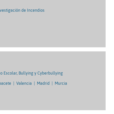
nvestigación de Incendios
so Escolar, Bullying y Cyberbullying
bacete
|
Valencia
|
Madrid
|
Murcia