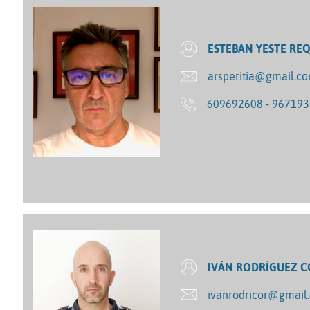
ESTEBAN YESTE RE
arsperitia@gmail.c
609692608 - 96719
IVÁN RODRÍGUEZ 
ivanrodricor@gmail