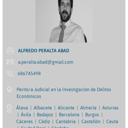
ALFREDO PERALTA ABAD
a.peralta.abad@gmail.com
686745498
Perito/a Judicial en la Investigación de Delitos
Económicos
Álava
|
Albacete
|
Alicante
|
Almería
|
Asturias
|
Ávila
|
Badajoz
|
Barcelona
|
Burgos
|
Cáceres
|
Cádiz
|
Cantabria
|
Castellón
|
Ceuta