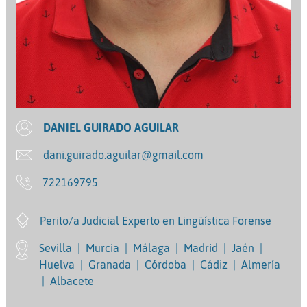
DANIEL GUIRADO AGUILAR
dani.guirado.aguilar@gmail.com
722169795
Perito/a Judicial Experto en Lingüística Forense
Sevilla
|
Murcia
|
Málaga
|
Madrid
|
Jaén
|
Huelva
|
Granada
|
Córdoba
|
Cádiz
|
Almería
|
Albacete