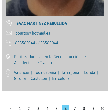
ISAAC MARTINEZ REBULLIDA
pourtoi@hotmail.es
655565044 - 655565044
Perito/a Judicial en la Reconstrucción de
Accidentes de Trafico
Valencia
|
Toda españa
|
Tarragona
|
Lérida
|
Girona
|
Castellón
|
Barcelona
‹
1
2
3
4
5
6
7
8
9
10